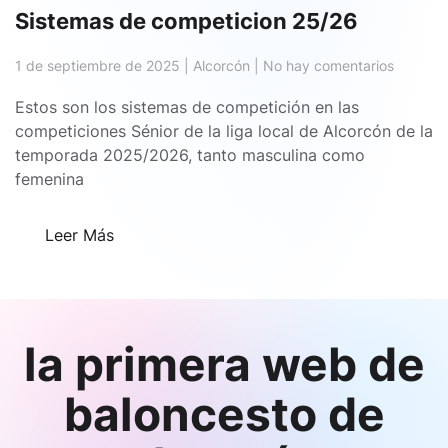
Sistemas de competicion 25/26
en
1 de septiembre de 2025
|
Alcorcón
|
No hay comentarios
Sistema
de
Estos son los sistemas de competición en las
competi
competiciones Sénior de la liga local de Alcorcón de la
25/26
temporada 2025/2026, tanto masculina como
femenina
Leer Más
la primera web de
baloncesto de