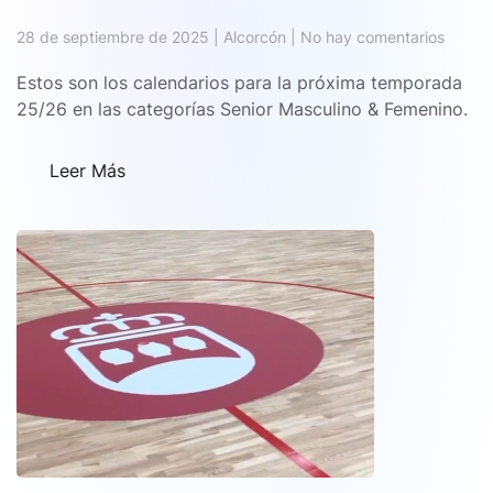
en
28 de septiembre de 2025
|
Alcorcón
|
No hay comentarios
Calend
Senior
Estos son los calendarios para la próxima temporada
25/26
25/26 en las categorías Senior Masculino & Femenino.
Leer Más