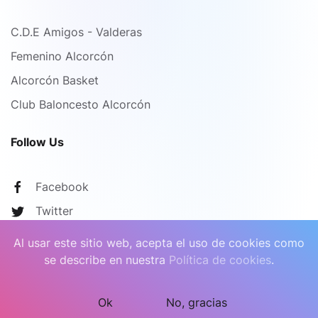
C.D.E Amigos - Valderas
Femenino Alcorcón
Alcorcón Basket
Club Baloncesto Alcorcón
Follow Us
Facebook
Twitter
Al usar este sitio web, acepta el uso de cookies como
se describe en nuestra
Política de cookies
.
©
2026
Baloncesto Alcorcón.
Todos los derechos reservados
Ok
No, gracias