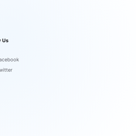
w Us
acebook
witter